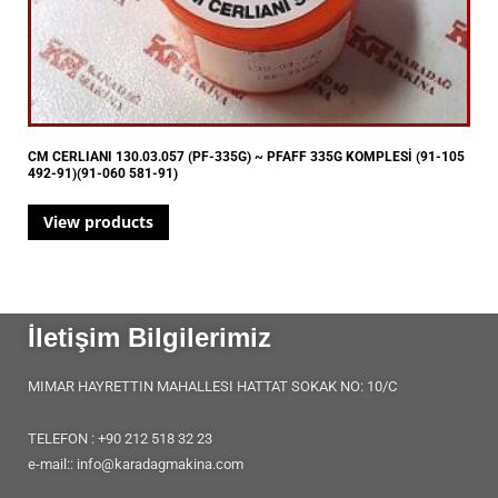
CM CERLIANI 130.03.057 (PF-335G) ~ PFAFF 335G KOMPLESİ (91-105
492-91)(91-060 581-91)
View products
İletişim Bilgilerimiz
MIMAR HAYRETTIN MAHALLESI HATTAT SOKAK NO: 10/C
TELEFON : +90 212 518 32 23
e-mail:: info@karadagmakina.com