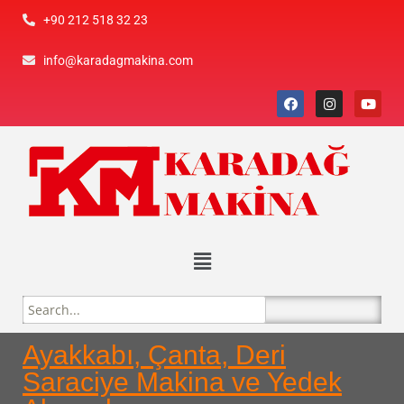
+90 212 518 32 23
info@karadagmakina.com
Ayakkabı, Çanta, Deri
Saraciye Makina ve Yedek