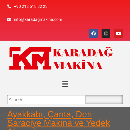
+90 212 518 32 23
info@karadagmakina.com
Ayakkabı, Çanta, Deri
Saraciye Makina ve Yedek