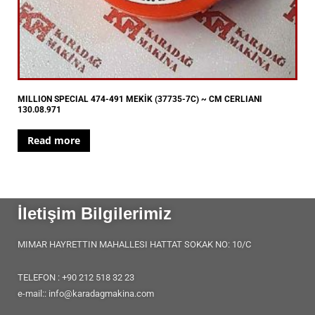
MILLION SPECIAL 474-491 MEKİK (37735-7C) ~ CM CERLIANI
130.08.971
Read more
İletişim Bilgilerimiz
MIMAR HAYRETTIN MAHALLESI HATTAT SOKAK NO: 10/C
TELEFON : +90 212 518 32 23
e-mail:: info@karadagmakina.com