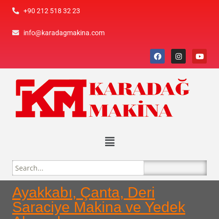
+90 212 518 32 23
info@karadagmakina.com
Ayakkabı, Çanta, Deri
Saraciye Makina ve Yedek