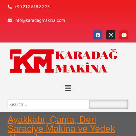
+90 212 518 32 23
info@karadagmakina.com
Ayakkabı, Çanta, Deri
Saraciye Makina ve Yedek