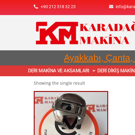
+90 212 518 32 23
info@kar
Ayakkabı, Çanta,
DERI MAKİNA VE AKSAMLARI
DERİ DİKİŞ MAKİ
Showing the single result