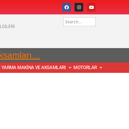
İLGİLERİ
Aksamları…
İ YARMA MAKİNA VE AKSAMLARI
MOTORLAR