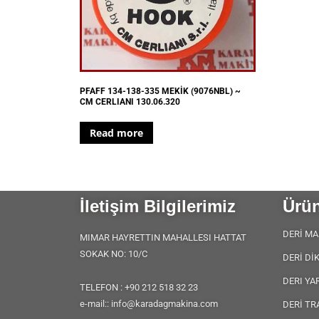
PFAFF 134-138-335 MEKİK (9076NBL) ~
CM CERLIANI 130.06.320
Read more
İletişim Bilgilerimiz
Ürün
DERİ MA
MIMAR HAYRETTIN MAHALLESI HATTAT
SOKAK NO: 10/C
DERİ Dİ
DERI YA
TELEFON : +90 212 518 32 23
e-mail:: info@karadagmakina.com
DERİ TR