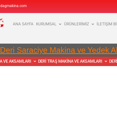
adagmakina.com
ANA SAYFA
KURUMSAL
ÜRÜNLERİMİZ
İLETİŞİM B
 Deri Saraciye Makina ve Yedek 
NA VE AKSAMLARI
DERİ TRAŞ MAKİNA VE AKSAMLARI
DER