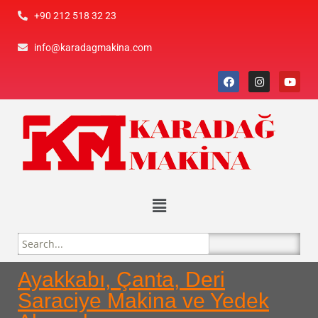
+90 212 518 32 23
info@karadagmakina.com
Ayakkabı, Çanta, Deri
Saraciye Makina ve Yedek