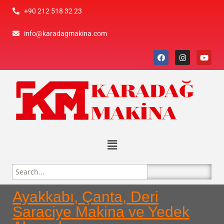
+90 212 518 32 23
info@karadagmakina.com
Ayakkabı, Çanta, Deri
Saraciye Makina ve Yedek