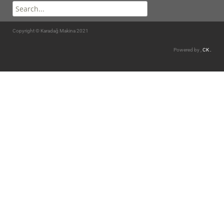
Copyright © Karadağ Makina 2021
Powered by ,
CK .