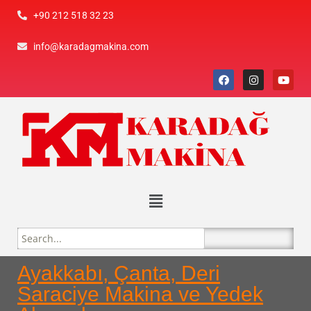
+90 212 518 32 23
info@karadagmakina.com
Ayakkabı, Çanta, Deri
Saraciye Makina ve Yedek