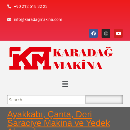
+90 212 518 32 23
info@karadagmakina.com
Ayakkabı, Çanta, Deri
Saraciye Makina ve Yedek