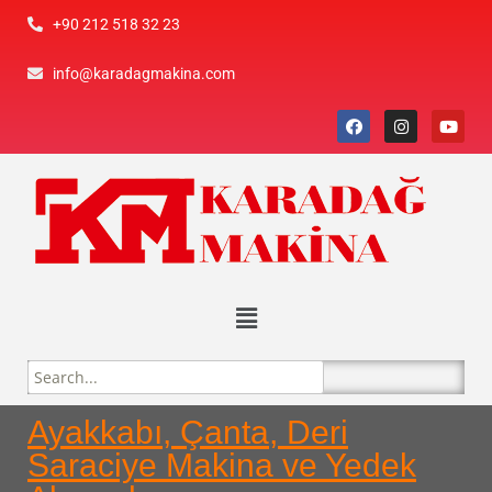
+90 212 518 32 23
info@karadagmakina.com
Ayakkabı, Çanta, Deri
Saraciye Makina ve Yedek