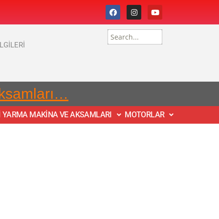
İLGİLERİ
Aksamları…
İ YARMA MAKİNA VE AKSAMLARI
MOTORLAR