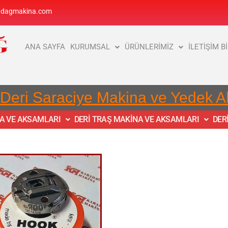
adagmakina.com
ANA SAYFA
KURUMSAL
ÜRÜNLERİMİZ
İLETİŞİM B
 Deri Saraciye Makina ve Yedek 
NA VE AKSAMLARI
DERİ TRAŞ MAKİNA VE AKSAMLARI
DER