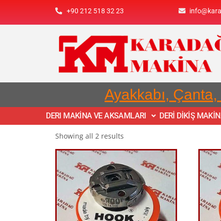
+90 212 518 32 23
info@kar
Ayakkabı, Çanta,
DERI MAKİNA VE AKSAMLARI
DERİ DİKİŞ MAKİ
Showing all 2 results