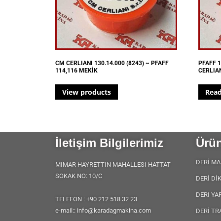
CM CERLIANI 130.14.000 (8243) ~ PFAFF
PFAFF 1
114,116 MEKİK
CERLIAN
View products
Rea
İletişim Bilgilerimiz
Ürün
DERİ MA
MIMAR HAYRETTIN MAHALLESI HATTAT
SOKAK NO: 10/C
DERİ Dİ
DERI YA
TELEFON : +90 212 518 32 23
e-mail:: info@karadagmakina.com
DERİ TR