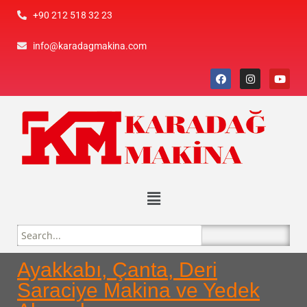
+90 212 518 32 23
info@karadagmakina.com
Ayakkabı, Çanta, Deri
Saraciye Makina ve Yedek