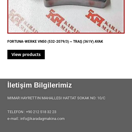
FORTUNA-WERKE VN50 (532-2079/3) ~ TRAŞ (361V) AYAK
View products
İletişim Bilgilerimiz
MIMAR HAYRETTIN MAHALLESI HATTAT SOKAK NO: 10/C
TELEFON : +90 212 518 32 23
e-mail:: info@karadagmakina.com