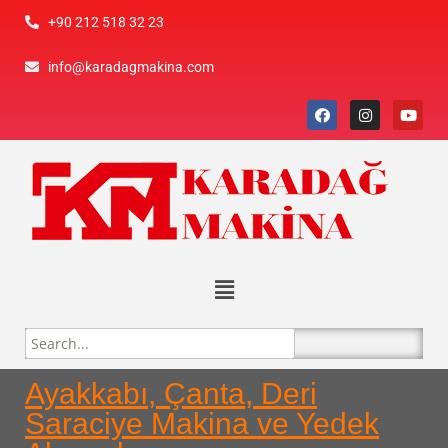
+90 212 518 32 23
info@karadagmakina.com
Ayakkabı, Çanta, Deri
Saraciye Makina ve Yedek