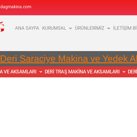
adagmakina.com
ANA SAYFA
KURUMSAL
ÜRÜNLERİMİZ
İLETİŞİM B
 Deri Saraciye Makina ve Yedek 
NA VE AKSAMLARI
DERİ TRAŞ MAKİNA VE AKSAMLARI
DER