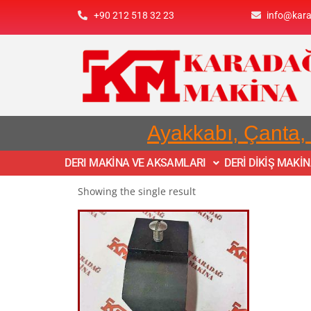
+90 212 518 32 23
info@kar
Ayakkabı, Çanta,
DERI MAKİNA VE AKSAMLARI
DERİ DİKİŞ MAKİ
Showing the single result