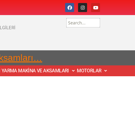
İLGİLERİ
Aksamları…
İ YARMA MAKİNA VE AKSAMLARI
MOTORLAR