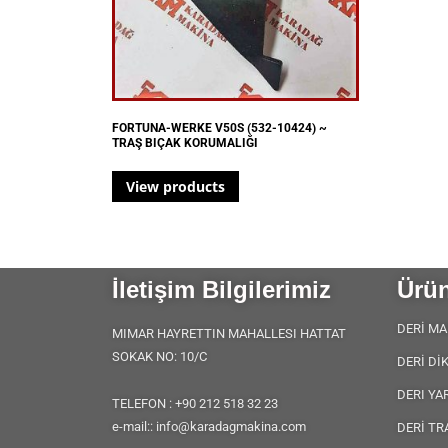
FORTUNA-WERKE V50S (532-10424) ~
TRAŞ BIÇAK KORUMALIĞI
View products
İletişim Bilgilerimiz
Ürün
DERİ MA
MIMAR HAYRETTIN MAHALLESI HATTAT
SOKAK NO: 10/C
DERİ Dİ
DERI YA
TELEFON : +90 212 518 32 23
e-mail:: info@karadagmakina.com
DERİ TR