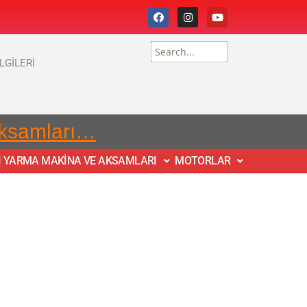
İLGİLERİ
Aksamları…
İ YARMA MAKİNA VE AKSAMLARI
MOTORLAR