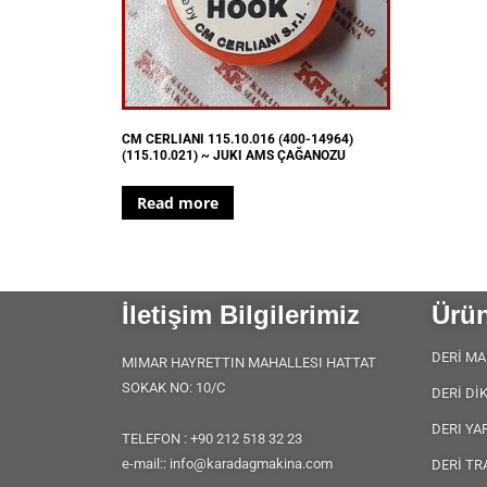
CM CERLIANI 115.10.016 (400-14964)
(115.10.021) ~ JUKI AMS ÇAĞANOZU
Read more
İletişim Bilgilerimiz
Ürün
DERİ MA
MIMAR HAYRETTIN MAHALLESI HATTAT
SOKAK NO: 10/C
DERİ Dİ
DERI YA
TELEFON : +90 212 518 32 23
e-mail:: info@karadagmakina.com
DERİ TR