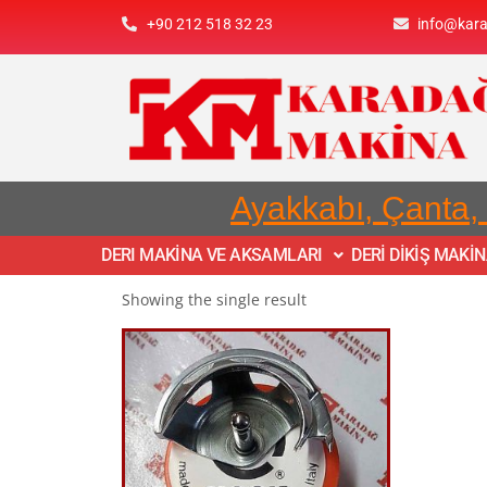
+90 212 518 32 23
info@kar
Ayakkabı, Çanta,
DERI MAKİNA VE AKSAMLARI
DERİ DİKİŞ MAKİ
Showing the single result