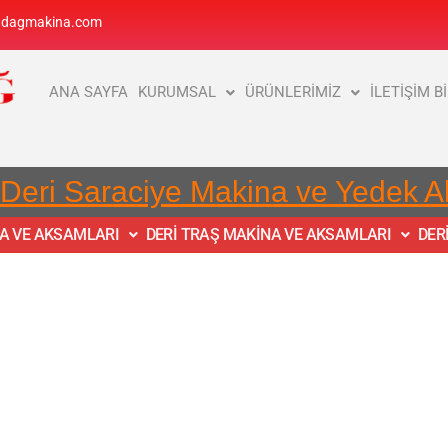
adagmakina.com
ANA SAYFA
KURUMSAL
ÜRÜNLERİMİZ
İLETİŞİM B
 Deri Saraciye Makina ve Yedek 
NA VE AKSAMLARI
DERİ TRAŞ MAKİNA VE AKSAMLARI
DER