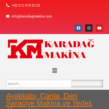
+90 212 518 32 23
info@karadagmakina.com
Ayakkabı, Çanta, Deri
Saraciye Makina ve Yedek