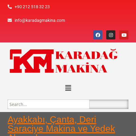
+90 212 518 32 23
info@karadagmakina.com
Ayakkabı, Çanta, Deri
Saraciye Makina ve Yedek