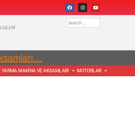
İLGİLERİ
Aksamları…
İ YARMA MAKİNA VE AKSAMLARI
MOTORLAR