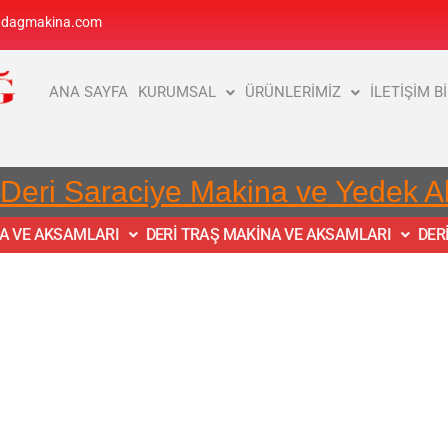
adagmakina.com
ANA SAYFA
KURUMSAL
ÜRÜNLERİMİZ
İLETİŞİM B
 Deri Saraciye Makina ve Yedek 
NA VE AKSAMLARI
DERİ TRAŞ MAKİNA VE AKSAMLARI
DER