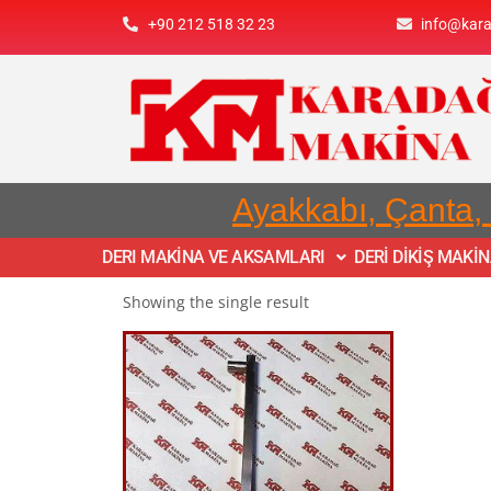
+90 212 518 32 23
info@kar
Ayakkabı, Çanta,
DERI MAKİNA VE AKSAMLARI
DERİ DİKİŞ MAKİ
Showing the single result