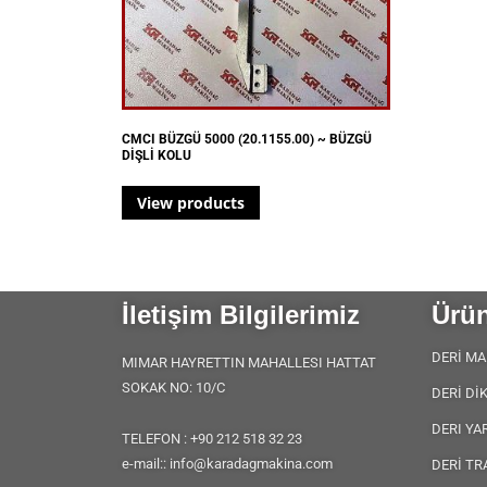
CMCI BÜZGÜ 5000 (20.1155.00) ~ BÜZGÜ
DİŞLİ KOLU
View products
İletişim Bilgilerimiz
Ürün
DERİ MA
MIMAR HAYRETTIN MAHALLESI HATTAT
SOKAK NO: 10/C
DERİ Dİ
DERI YA
TELEFON : +90 212 518 32 23
e-mail:: info@karadagmakina.com
DERİ TR