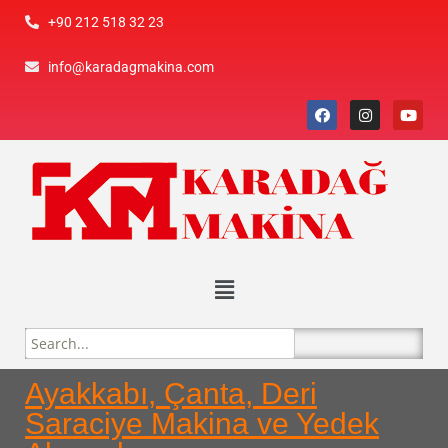
+90 212 518 32 23
info@karadagmakina.com
Ayakkabı, Çanta, Deri
Saraciye Makina ve Yedek