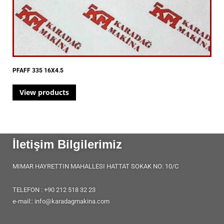
PFAFF 335 16X4.5
View products
İletişim Bilgilerimiz
MIMAR HAYRETTIN MAHALLESI HATTAT SOKAK NO: 10/C
TELEFON : +90 212 518 32 23
e-mail:: info@karadagmakina.com