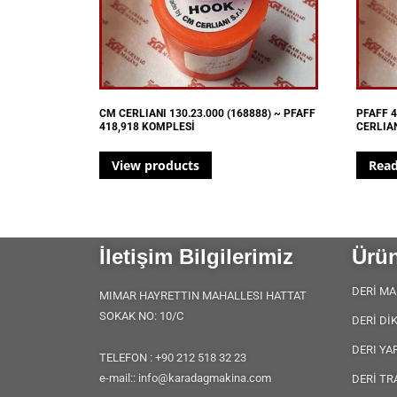
CM CERLIANI 130.23.000 (168888) ~ PFAFF
PFAFF 4
418,918 KOMPLESİ
CERLIAN
View products
Rea
İletişim Bilgilerimiz
Ürün
DERİ MA
MIMAR HAYRETTIN MAHALLESI HATTAT
SOKAK NO: 10/C
DERİ Dİ
DERI YA
TELEFON : +90 212 518 32 23
e-mail:: info@karadagmakina.com
DERİ TR