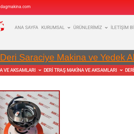
adagmakina.com
ANA SAYFA
KURUMSAL
ÜRÜNLERİMİZ
İLETİŞİM B
 Deri Saraciye Makina ve Yedek 
NA VE AKSAMLARI
DERİ TRAŞ MAKİNA VE AKSAMLARI
DER