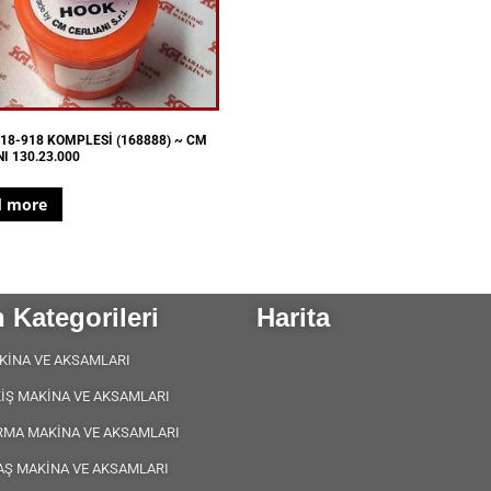
18-918 KOMPLESİ (168888) ~ CM
I 130.23.000
d more
 Kategorileri
Harita
KİNA VE AKSAMLARI
KİŞ MAKİNA VE AKSAMLARI
RMA MAKİNA VE AKSAMLARI
AŞ MAKİNA VE AKSAMLARI