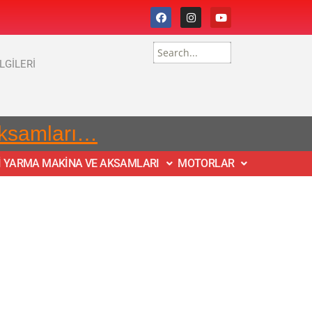
İLGİLERİ
Aksamları…
İ YARMA MAKİNA VE AKSAMLARI
MOTORLAR