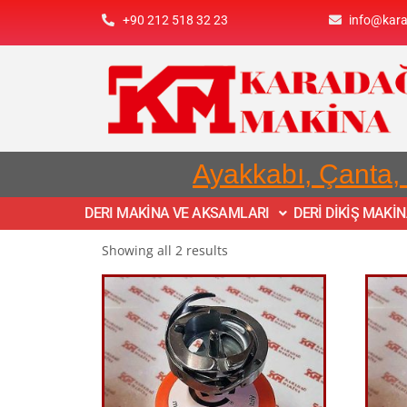
+90 212 518 32 23
info@kar
Ayakkabı, Çanta,
DERI MAKİNA VE AKSAMLARI
DERİ DİKİŞ MAKİ
Showing all 2 results