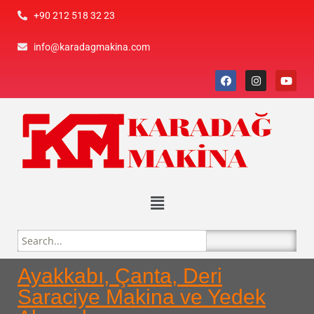
+90 212 518 32 23
info@karadagmakina.com
Ayakkabı, Çanta, Deri
Saraciye Makina ve Yedek