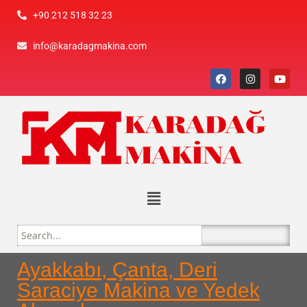
+90 212 518 32 23
info@karadagmakina.com
Ayakkabı, Çanta, Deri
Saraciye Makina ve Yedek