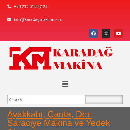
+90 212 518 32 23
info@karadagmakina.com
Ayakkabı, Çanta, Deri
Saraciye Makina ve Yedek