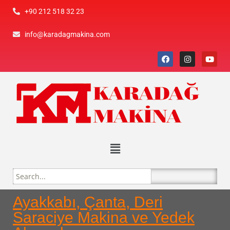
+90 212 518 32 23
info@karadagmakina.com
Ayakkabı, Çanta, Deri
Saraciye Makina ve Yedek