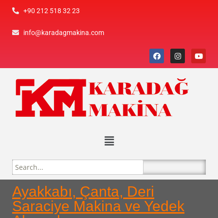
+90 212 518 32 23
info@karadagmakina.com
Ayakkabı, Çanta, Deri
Saraciye Makina ve Yedek