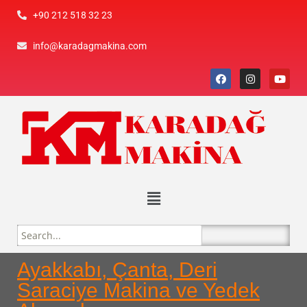
+90 212 518 32 23
info@karadagmakina.com
Ayakkabı, Çanta, Deri
Saraciye Makina ve Yedek