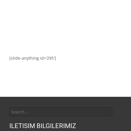
1-000-123-4567
email@example.com
[slide-anything id=’295′]
ILETISIM BILGILERIMIZ