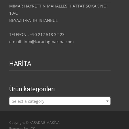
MIMAR HAYRETTIN MAHALLESI HATTAT SOKAK NO:
10/C
BEYAZIT/FATIH-ISTANBUL
TELEFON : +90 212 518 32 23
e-mail: info@karadagmakina.com
HARİTA
Ürün kategorileri
Select a category
Copyright © KARADAĞ MAKİNA
Powered by
,
CK
.