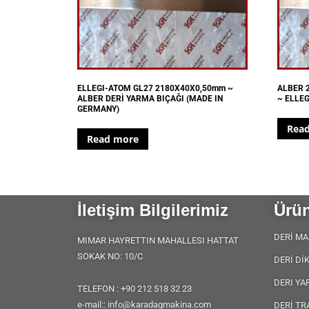
ELLEGI-ATOM GL27 2180X40X0,50mm ~
ALBER 
ALBER DERİ YARMA BIÇAĞI (MADE IN
~ ELLEG
GERMANY)
Rea
Read more
İletişim Bilgilerimiz
Ürün
DERİ MA
MIMAR HAYRETTIN MAHALLESI HATTAT
SOKAK NO: 10/C
DERİ Dİ
DERI YA
TELEFON : +90 212 518 32 23
e-mail:: info@karadagmakina.com
DERİ TR