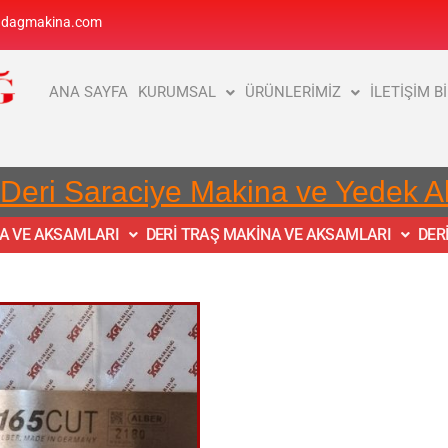
adagmakina.com
ANA SAYFA
KURUMSAL
ÜRÜNLERİMİZ
İLETİŞİM B
 Deri Saraciye Makina ve Yedek 
NA VE AKSAMLARI
DERİ TRAŞ MAKİNA VE AKSAMLARI
DER