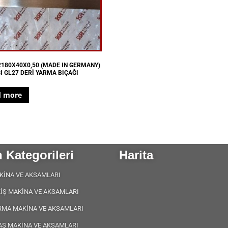
2180X40X0,50 (MADE IN GERMANY)
I GL27 DERİ YARMA BIÇAĞI
d more
 Kategorileri
Harita
KİNA VE AKSAMLARI
KİŞ MAKİNA VE AKSAMLARI
RMA MAKİNA VE AKSAMLARI
AŞ MAKİNA VE AKSAMLARI