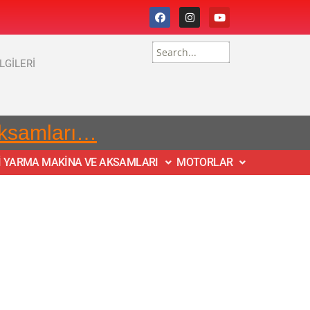
İLGİLERİ
Aksamları…
İ YARMA MAKİNA VE AKSAMLARI
MOTORLAR