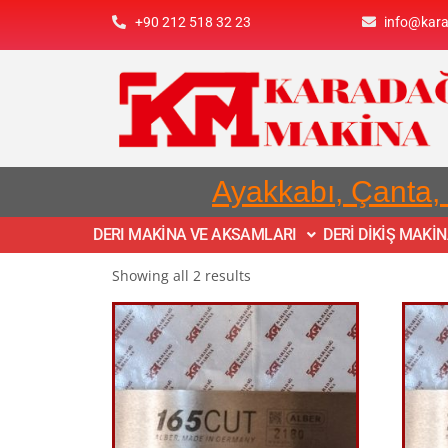
+90 212 518 32 23
info@kar
Ayakkabı, Çanta,
DERI MAKİNA VE AKSAMLARI
DERİ DİKİŞ MAKİ
Showing all 2 results